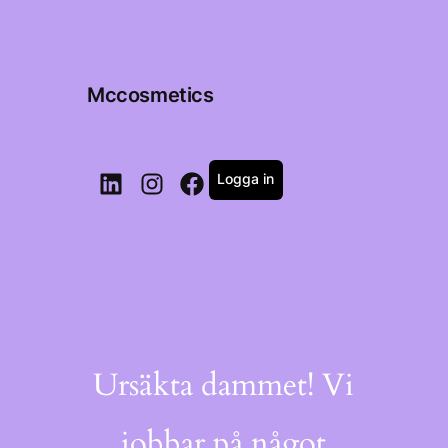
Mccosmetics
Logga in
LinkedIn
Instagram
Facebook
Ursäkta dammet! Vi
jobbar på något