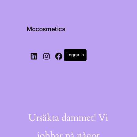
Mccosmetics
Logga in
LinkedIn
Instagram
Facebook
Ursäkta dammet! Vi
jobbar på något