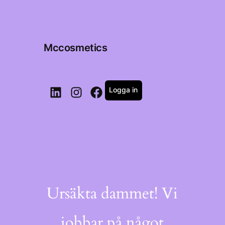
Mccosmetics
Logga in
LinkedIn
Instagram
Facebook
Ursäkta dammet! Vi
jobbar på något