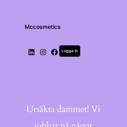
Mccosmetics
Logga in
LinkedIn
Instagram
Facebook
Ursäkta dammet! Vi
jobbar på något