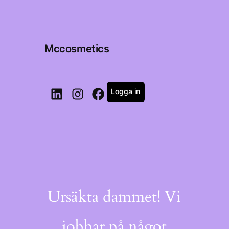
Mccosmetics
Logga in
LinkedIn
Instagram
Facebook
Ursäkta dammet! Vi
jobbar på något