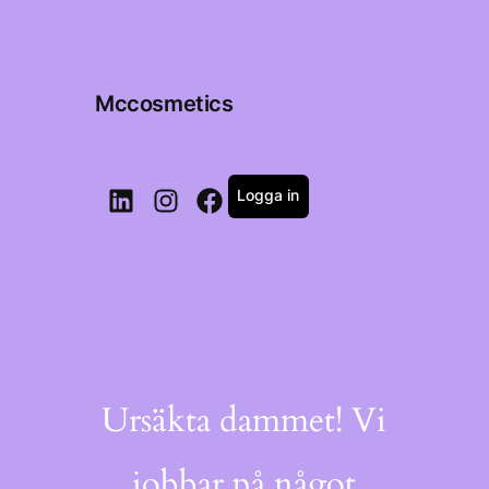
Mccosmetics
Logga in
LinkedIn
Instagram
Facebook
Ursäkta dammet! Vi
jobbar på något