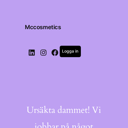
Mccosmetics
Logga in
LinkedIn
Instagram
Facebook
Ursäkta dammet! Vi
jobbar på något